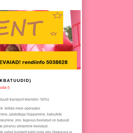
HKBATUUDID)
uda !)
uudi transport kliendini -50%)
ik tellida meie operaator.
ine, jalatsitega hüppamine, batuutide
askumine jms. tegevus.Keelatud on batuudi
te piirarvu ületamine keelatud.
e vahel,liumäelt tuleb lasta alla ühekaupa ja