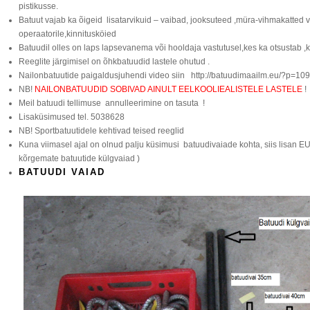
pistikusse.
Batuut vajab ka õigeid lisatarvikuid – vaibad, jooksuteed ,müra-vihmakatted v
operaatorile,kinnitusköied
Batuudil olles on laps lapsevanema või hooldaja vastutusel,kes ka otsustab ,k
Reeglite järgimisel on õhkbatuudid lastele ohutud .
Nailonbatuutide paigaldusjuhendi video siin http://batuudimaailm.eu/?p=109
NB!
NAILONBATUUDID SOBIVAD AINULT EELKOOLIEALISTELE LASTELE
!
Meil batuudi tellimuse annulleerimine on tasuta !
Lisaküsimused tel. 5038628
NB! Sportbatuutidele kehtivad teised reeglid
Kuna viimasel ajal on olnud palju küsimusi batuudivaiade kohta, siis lisan EU
kõrgemate batuutide külgvaiad )
BATUUDI VAIAD