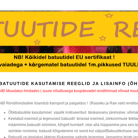
BATUUTIDE KASUTAMISE REEGLID JA LISAINFO (Õ
NB! Muudatus hindades ( suure nõudlusega kuupäevadel rendihinnad võivad muut
NB! Rendihindadele lisandub transport ja paigaldus ! (Raasiku ja Rae vald rendibat
Õhkbatuutide kasutamisel vajalik instrueeritud täiskasvanu järelvalve ,võimal
Keelatud esemed ja tegevused batuudil: teravad esemed, ülekoormuse tekitam
määrimine,batuudil söömine, kõrgelt liumäelt otse alla hüppamine,pea ees l
seintele ronimine, batuudi kõigutamine nii seest kui väljast!Batuudikohase las
Batuudil on keelatud ükteise tõukamine,saltode tegemine ,lamamine teiste last