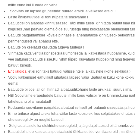
mitte enne kui liurada on vaba
Soovitav on lapsed grupeerida: suured eraldi ja väikesed eraldi !
Laste õhkbatuutidel ei tohi hüpata täiskasvanud !
Batuutidel on alaosas kinnitusaasad , läbi mille tuleb kinnitada batuut maa k
koguses ,nad peavad olema õige suurusega ning keskaasade olemasolul tuleb
Batuudi paigaldamisel kõvale pinnasele lahendatakse kinnitused- betoonras
pehmendused väljapääsu ette.
Batuute on keelatud kasutada tugeva tuulega !
Vihmaga katta ventilaator spetsiaalümbrisega ja katkestada hüppamine, kuid bat
vee sattumist batuudi sisse.Kui vihm lõpeb, kuivatada hüppepind ning tegevus
batuut kiiresti.
Eriti jälgida
,et ei ronitaks batuudi välisseintele ja katustele (kohe sekkuda!)
Voolu katkemisel -rahulikult juhatada lapsed välja ,batuut ei kuku kohe kokku
eemal!
Batuutide piltide all on hinnad ja batuudikohane laste arv, kaal, suurus jms.
NB! Soovitame erapidudele batuute ,mille kogu välispiire on kinnine,kuna näi
tähelepanu olla hajutatud!
Koduaeda soovitame paigaldada batuut selliselt ,et batuudi sissepääs ja hüpp
Enne ürituse algust tuleks teha väike laste koosolek ,kus selgitatakse ohutusr
ohutusreeglid+ on reeglid batuudil.
Selgitada lastele ka elektriohutusreegleid ja jälgida,et lapsed ei läheneks ven
Batuutidel tuleb kasutada spetsiaalseid õhkbatuutide ventilaatoreid ,mis üh