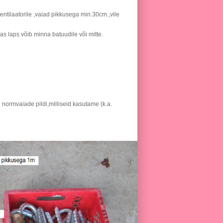
entilaatorile ,vaiad pikkusega min.30cm.,vile
as laps võib minna batuudile või mitte.
 normvaiade pildi,milliseid kasutame (k.a.