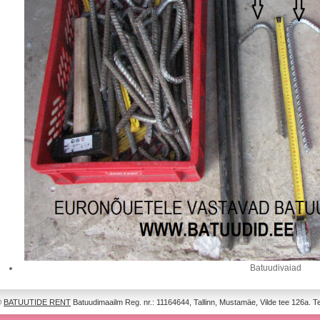
Batuudivaiad
©
BATUUTIDE RENT
Batuudimaailm Reg. nr.: 11164644, Tallinn, Mustamäe, Vilde tee 126a. T