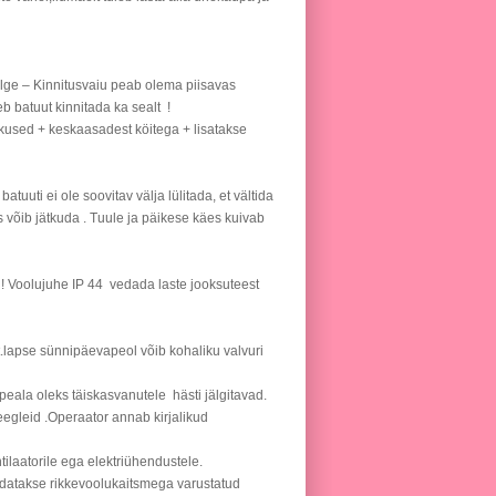
ülge – Kinnitusvaiu peab olema piisavas
 batuut kinnitada ka sealt !
kused + keskaasadest köitega + lisatakse
uuti ei ole soovitav välja lülitada, et vältida
 võib jätkuda . Tuule ja päikese käes kuivab
 ! Voolujuhe IP 44 vedada laste jooksuteest
t.lapse sünnipäevapeol võib kohaliku valvuri
eala oleks täiskasvanutele hästi jälgitavad.
eegleid .Operaator annab kirjalikud
tilaatorile ega elektriühendustele.
endatakse rikkevoolukaitsmega varustatud