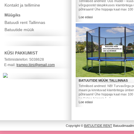
Tehnilised andmed: Uus mudel – kuus 
Kontakt ja tellimine
võrgupostid täispikkuses klambritega
põhiraami! Ühe hüppaja kaal max 100
Müügiks
Loe edasi
Batuudi rent Tallinnas
Batuutide müük
KÜSI PAKKUMIST
Tellimistelefon: 5038628
E-mail:
trampo.liini@gmail.com
BATUUTIDE MÜÜK TALLINNAS
Tehnilised andmed: NB! Turvavõrgu p
maani ja kinnituvad klambritega ümber
põhiraami! Ühe hüppaja kaal max 100
kg.Kolme hüppaja […]
Loe edasi
Copyright ©
BATUUTIDE RENT
Batuudimaailm 